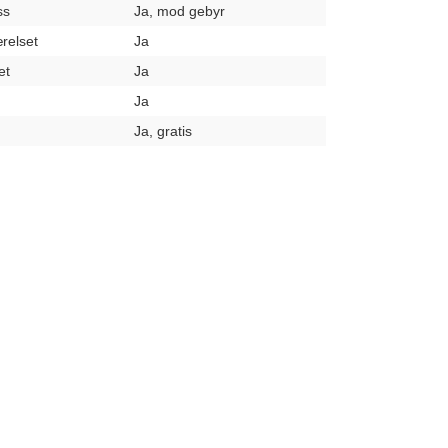
ss
Ja, mod gebyr
relset
Ja
et
Ja
Ja
Ja, gratis