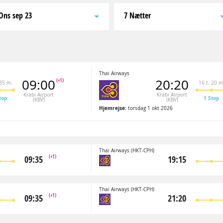
ons sep 23
7 Nætter
Thai Airways
09:00
20:20
(+1)
 35 m.
16 t. 20 m
Krabi Airport
Krabi Airport
top
1 Stop
(KBV)
(KBV)
Hjemrejse:
torsdag 1 okt 2026
Thai Airways
(HKT-CPH)
(+1)
09:35
19:15
Thai Airways
(HKT-CPH)
(+1)
09:35
21:20