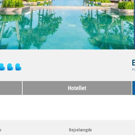
Hotellet
o
Rejselængde