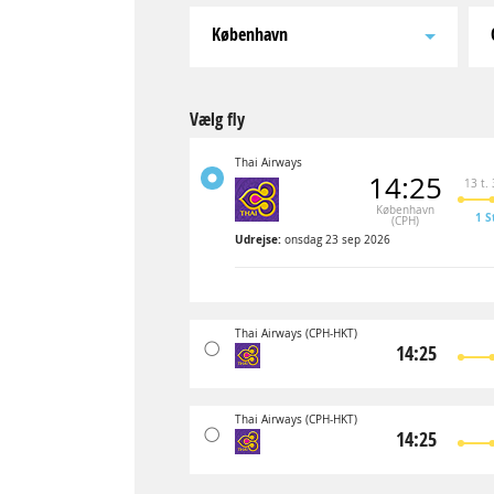
København
Vælg fly
Thai Airways
14:25
13 t.
København
1 S
(CPH)
Udrejse:
onsdag 23 sep 2026
Thai Airways
(CPH-HKT)
14:25
Thai Airways
(CPH-HKT)
14:25