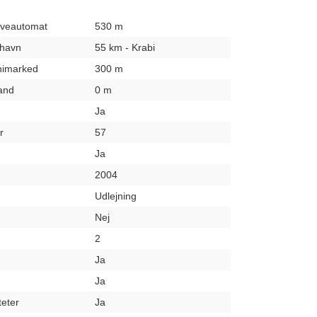
hæveautomat
530 m
fthavn
55 km - Krabi
inimarked
300 m
rand
0 m
Ja
r
57
Ja
2004
Udlejning
Nej
2
Ja
Ja
teter
Ja