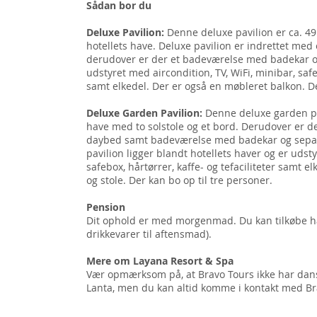
Sådan bor du
Deluxe Pavilion:
Denne deluxe pavilion er ca. 49
hotellets have. Deluxe pavilion er indrettet me
derudover er der et badeværelse med badekar o
udstyret med aircondition, TV, WiFi, minibar, safeb
samt elkedel. Der er også en møbleret balkon. De
Deluxe Garden Pavilion:
Denne deluxe garden pa
have med to solstole og et bord. Derudover er 
daybed samt badeværelse med badekar og separ
pavilion ligger blandt hotellets haver og er udsty
safebox, hårtørrer, kaffe- og tefaciliteter samt 
og stole. Der kan bo op til tre personer.
Pension
Dit ophold er med morgenmad. Du kan tilkøbe h
drikkevarer til aftensmad).
Mere om Layana Resort & Spa
Vær opmærksom på, at Bravo Tours ikke har dans
Lanta, men du kan altid komme i kontakt med Bra