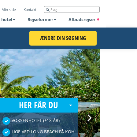
Min side
Kontakt
 hotel
Rejseformer
Afbudsrejser
ÆNDRE DIN SØGNING
HER FÅR DU
Next
VOKSENHOTEL (+18 ÅR)
LIGE VED LONG BEACH PÅ KOH