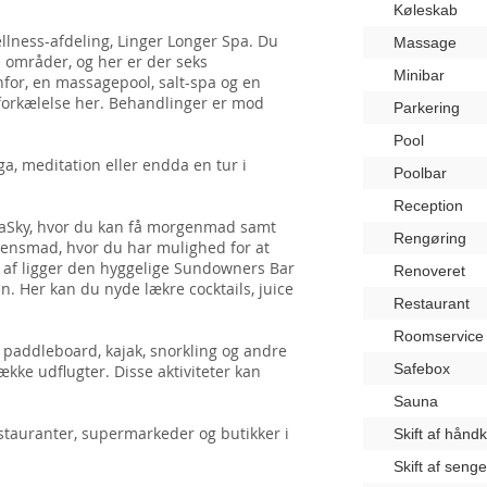
Køleskab
lness-afdeling, Linger Longer Spa. Du
Massage
e områder, og her er der seks
Minibar
or, en massagepool, salt-spa og en
vforkælelse her. Behandlinger er mod
Parkering
Pool
, meditation eller endda en tur i
Poolbar
Reception
SeaSky, hvor du kan få morgenmad samt
Rengøring
aftensmad, hvor du har mulighed for at
 af ligger den hyggelige Sundowners Bar
Renoveret
n. Her kan du nyde lækre cocktails, juice
Restaurant
Roomservice
 paddleboard, kajak, snorkling og andre
Safebox
ække udflugter. Disse aktiviteter kan
Sauna
estauranter, supermarkeder og butikker i
Skift af hånd
Skift af seng