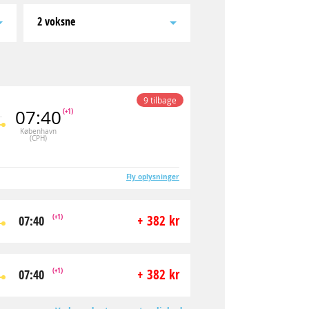
2 voksne
9 tilbage
07:40
(+1)
.
København
(CPH)
Fly oplysninger
(+1)
+ 382 kr
07:40
(+1)
+ 382 kr
07:40