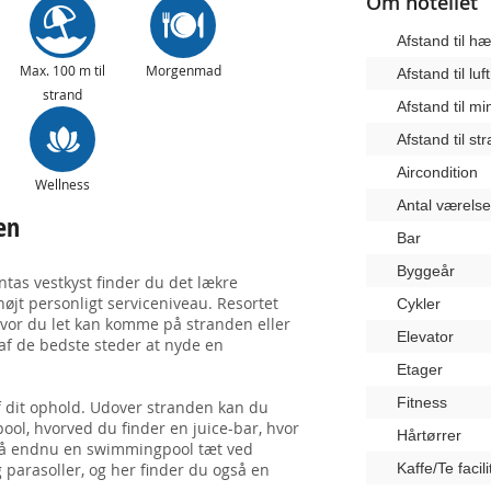
Om hotellet
Afstand til 
Max. 100 m til
Morgenmad
Afstand til lu
strand
Afstand til m
Afstand til st
Aircondition
Wellness
Antal værelse
en
Bar
Byggeår
ntas vestkyst finder du det lækre
øjt personligt serviceniveau. Resortet
Cykler
 hvor du let kan komme på stranden eller
Elevator
 af de bedste steder at nyde en
Etager
Fitness
af dit ophold. Udover stranden kan du
ool, hvorved du finder en juice-bar, hvor
Hårtørrer
også endnu en swimmingpool tæt ved
 parasoller, og her finder du også en
Kaffe/Te facili