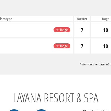
lsestype
Nætter
Dage
7
10
9 tilbage
7
10
9 tilbage
Bemærk venligst at d
LAYANA RESORT & SPA