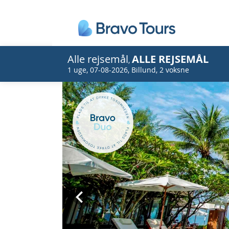
Alle rejsemål
ALLE REJSEMÅL
,
1 uge
,
07-08-2026
,
Billund
,
2 voksne
Prev