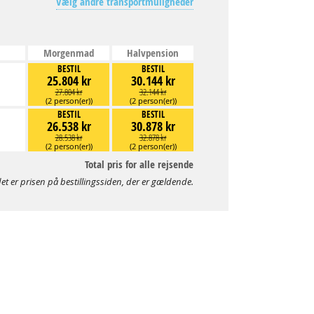
Vælg andre transportmuligheder
Morgenmad
Halvpension
BESTIL
BESTIL
25.804 kr
30.144 kr
27.804 kr
32.144 kr
(2 person(er))
(2 person(er))
BESTIL
BESTIL
26.538 kr
30.878 kr
28.538 kr
32.878 kr
(2 person(er))
(2 person(er))
Total pris for alle rejsende
et er prisen på bestillingssiden, der er gældende.