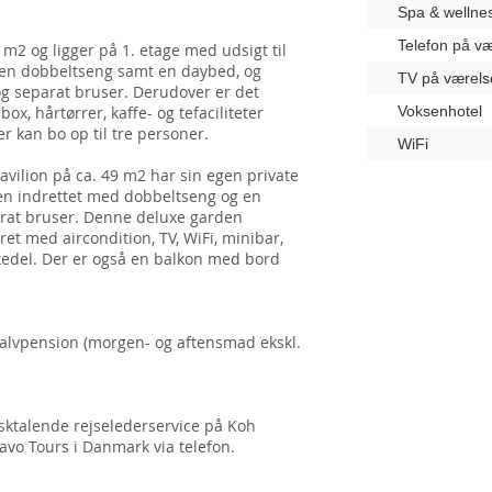
Spa & wellne
Telefon på væ
 m2 og ligger på 1. etage med udsigt til
d en dobbeltseng samt en daybed, og
TV på værels
g separat bruser. Derudover er det
ox, hårtørrer, kaffe- og tefaciliteter
Voksenhotel
r kan bo op til tre personer.
WiFi
vilion på ca. 49 m2 har sin egen private
den indrettet med dobbeltseng og en
at bruser. Denne deluxe garden
ret med aircondition, TV, WiFi, minibar,
elkedel. Der er også en balkon med bord
alvpension (morgen- og aftensmad ekskl.
ktalende rejselederservice på Koh
vo Tours i Danmark via telefon.