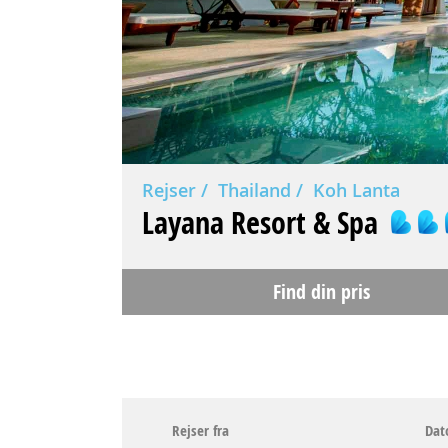
Rejser
Thailand
Koh Lanta
Layana Resort & Spa
Find din pris
Rejser fra
Dat