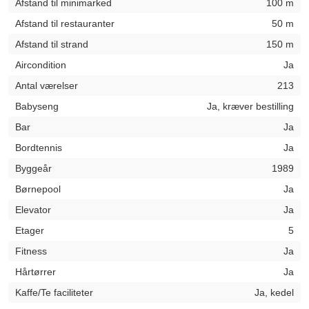
Afstand til minimarked
100 m
Afstand til restauranter
50 m
Afstand til strand
150 m
Aircondition
Ja
Antal værelser
213
Babyseng
Ja, kræver bestilling
Bar
Ja
Bordtennis
Ja
Byggeår
1989
Børnepool
Ja
Elevator
Ja
Etager
5
Fitness
Ja
Hårtørrer
Ja
Kaffe/Te faciliteter
Ja, kedel