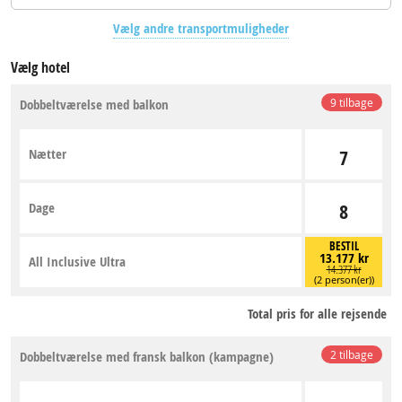
Vælg andre transportmuligheder
Vælg hotel
Dobbeltværelse med balkon
9 tilbage
Nætter
7
Dage
8
BESTIL
13.177 kr
All Inclusive Ultra
14.377 kr
(2 person(er))
Total pris for alle rejsende
Dobbeltværelse med fransk balkon (kampagne)
2 tilbage