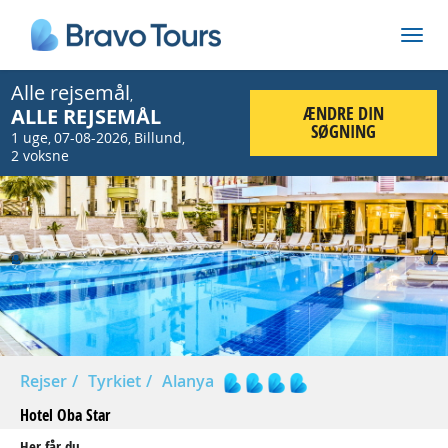
Alle rejsemål
,
ÆNDRE DIN
ALLE REJSEMÅL
SØGNING
1 uge
07-08-2026
Billund
,
,
,
2 voksne
Prev
Nex
Rejser
Tyrkiet
Alanya
Hotel Oba Star
Her får du