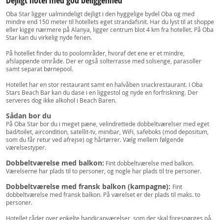
Dejligt hotel med god beliggenhed
Oba Star ligger ualmindeligt dejligt i den hyggelige bydel Oba og med
mindre end 150 meter til hotellets eget strandafsnit. Har du lyst til at shoppe
eller kigge nærmere på Alanya, ligger centrum blot 4 km fra hotellet. På Oba
Star kan du virkelig nyde ferien.
På hotellet finder du to poolområder, hvoraf det ene er et mindre,
afslappende område. Der er også solterrasse med solsenge, parasoller
samt separat børnepool.
Hotellet har en stor restaurant samt en halvåben snackrestaurant. I Oba
Stars Beach Bar kan du dase i en liggestol og nyde en forfriskning. Der
serveres dog ikke alkohol i Beach Baren.
Sådan bor du
På Oba Star bor du i meget pæne, velindrettede dobbeltværelser med eget
bad/toilet, aircondition, satellit-tv, minibar, WiFi, safeboks (mod depositum,
som du får retur ved afrejse) og hårtørrer. Vælg mellem følgende
værelsestyper.
Dobbeltværelse med balkon:
Fint dobbeltværelse med balkon.
Værelserne har plads til to personer, og nogle har plads til tre personer.
Dobbeltværelse med fransk balkon (kampagne):
Fint
dobbeltværelse med fransk balkon. På værelset er der plads til maks. to
personer.
Hotellet råder over enkelte handicapværelser, som der skal forespørges på.