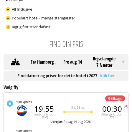
All Inclusive
Populært hotel - mange stamgæster
Rigtig fint strandafsnit
FIND DIN PRIS
Rejselængde
Fra
Hamborg
,
fre aug 14
7 Nætter
Find datoer og priser for dette hotel i 2027 -
klik her
Vælg fly
9 tilbage
SunExpress
19:55
00:30
(+1)
3 t. 35 m.
Hamburg Airport
Antalya Airport
(HAM)
(AYT)
Udrejse:
fredag 14 aug 2026
SunExpress