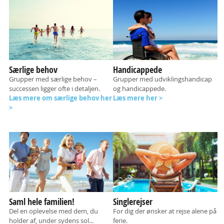
Særlige behov
Handicappede
Grupper med særlige behov –
Grupper med udviklingshandicap
successen ligger ofte i detaljen.
og handicappede.
Læs mere om særlige behov her
Læs mere her >
>
Saml hele familien!
Singlerejser
Del en oplevelse med dem, du
For dig der ønsker at rejse alene på
holder af, under sydens sol...
ferie.