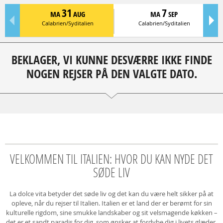
31
7
MA
AUG
MA
SEP
Calabrien/Syditalien
Calabrien/Syditalien
BEKLAGER, VI KUNNE DESVÆRRE IKKE FINDE
NOGEN REJSER PÅ DEN VALGTE DATO.
VELKOMMEN TIL ITALIEN: HVOR DU KAN NYDE DET
SØDE LIV
La dolce vita betyder det søde liv og det kan du være helt sikker på at
opleve, når du rejser til Italien. Italien er et land der er berømt for sin
kulturelle rigdom, sine smukke landskaber og sit velsmagende køkken –
det er et sandt paradis for dig, som ønsker at fordybe dig i livets glæder.