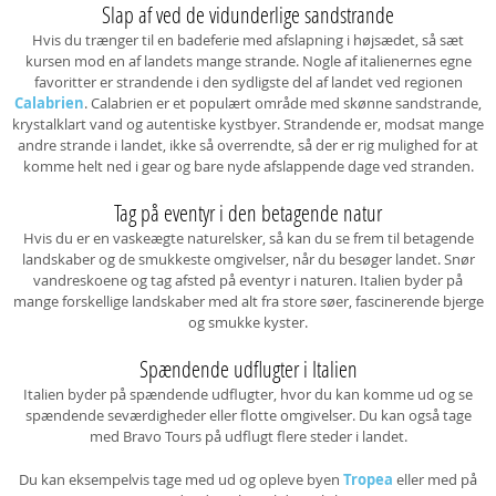
Slap af ved de vidunderlige sandstrande
Hvis du trænger til en badeferie med afslapning i højsædet, så sæt
kursen mod en af landets mange strande. Nogle af italienernes egne
favoritter er strandende i den sydligste del af landet ved regionen
Calabrien
. Calabrien er et populært område med skønne sandstrande,
krystalklart vand og autentiske kystbyer. Strandende er, modsat mange
andre strande i landet, ikke så overrendte, så der er rig mulighed for at
komme helt ned i gear og bare nyde afslappende dage ved stranden.
Tag på eventyr i den betagende natur
Hvis du er en vaskeægte naturelsker, så kan du se frem til betagende
landskaber og de smukkeste omgivelser, når du besøger landet. Snør
vandreskoene og tag afsted på eventyr i naturen. Italien byder på
mange forskellige landskaber med alt fra store søer, fascinerende bjerge
og smukke kyster.
Spændende udflugter i Italien
Italien byder på spændende udflugter, hvor du kan komme ud og se
spændende seværdigheder eller flotte omgivelser. Du kan også tage
med Bravo Tours på udflugt flere steder i landet.
Du kan eksempelvis tage med ud og opleve byen
Tropea
eller med på