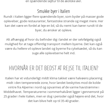
en spændende sejltur til de æoliske øer.
Smukke byer i Italien
Rundt i Italien ligger flere spændende byer, som byder på masser gode
oplevelser, gode restauranter, fantastiske strande og meget mere. Her
kan det være en fordel at leje en bil, så du nemt kan kører rundt til de
byer, du ønsker at opleve.
Alt afhængig af hvor du befinder dig i landet er der selvfølgelig også
mulighed for at tage offentlig transport mellem byerne. Det kan også
være du hellere vil opleve landet og byerne fra cykelsædet, så du kan
suge alle oplevelserne helt ind.
HVORNÅR ER DET BEDST AT REJSE TIL ITALIEN?
Italien har et vidunderligt mildt klima takket være halvøens placering
midt i den tempererede zone, hvor landet beskyttes mod de kolde
vintre fra Alperne i nord og opvarmes af de varme havstrømme i
Middelhavet. Temperaturerne i sommerhalvåret ligger i gennemsnit på
25 grader i hele Italien, men er dog i perioder også højere end det, hvor
det kan blive helt op til 35-40 grader.