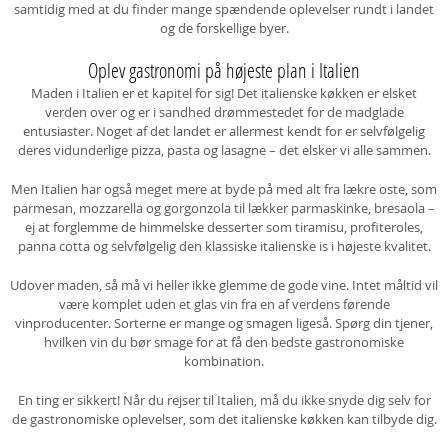
samtidig med at du finder mange spændende oplevelser rundt i landet
og de forskellige byer.
Oplev gastronomi på højeste plan i Italien
Maden i Italien er et kapitel for sig! Det italienske køkken er elsket
verden over og er i sandhed drømmestedet for de madglade
entusiaster. Noget af det landet er allermest kendt for er selvfølgelig
deres vidunderlige pizza, pasta og lasagne – det elsker vi alle sammen.
Men Italien har også meget mere at byde på med alt fra lækre oste, som
parmesan, mozzarella og gorgonzola til lækker parmaskinke, bresaola –
ej at forglemme de himmelske desserter som tiramisu, profiteroles,
panna cotta og selvfølgelig den klassiske italienske is i højeste kvalitet.
Udover maden, så må vi heller ikke glemme de gode vine. Intet måltid vil
være komplet uden et glas vin fra en af verdens førende
vinproducenter. Sorterne er mange og smagen ligeså. Spørg din tjener,
hvilken vin du bør smage for at få den bedste gastronomiske
kombination.
En ting er sikkert! Når du rejser til Italien, må du ikke snyde dig selv for
de gastronomiske oplevelser, som det italienske køkken kan tilbyde dig.