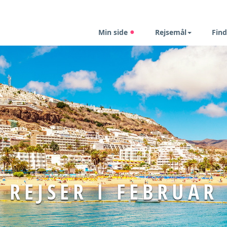
Min side
Rejsemål
Find
REJSER I FEBRUAR