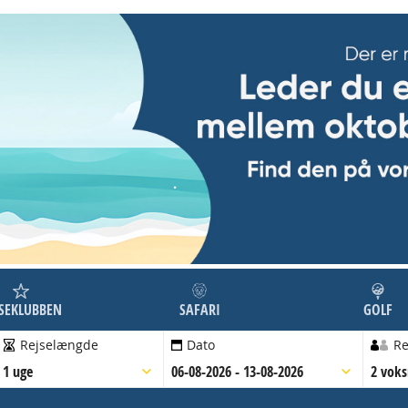
JSEKLUBBEN
SAFARI
GOLF
Rejselængde
Dato
Re
1 uge
06-08-2026 - 13-08-2026
2 vok