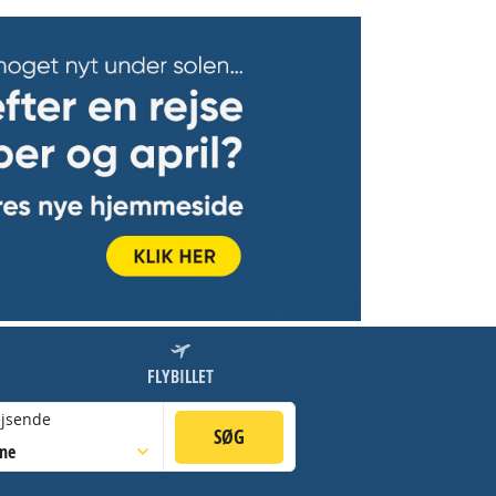
FLYBILLET
jsende
SØG
sne