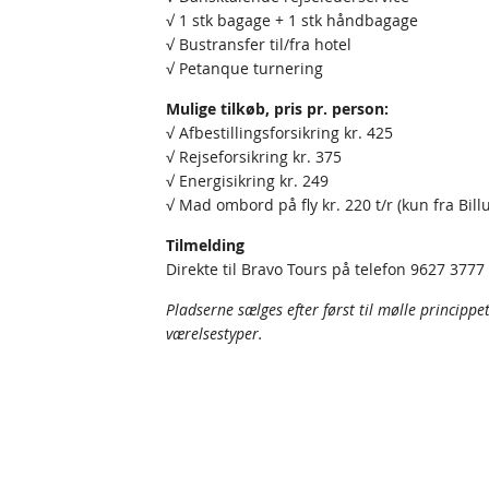
√ 1 stk bagage + 1 stk håndbagage
√ Bustransfer til/fra hotel
√ Petanque turnering
Mulige tilkøb, pris pr. person:
√ Afbestillingsforsikring kr. 425
√ Rejseforsikring kr. 375
√ Energisikring kr. 249
√ Mad ombord på fly kr. 220 t/r (kun fra Bill
Tilmelding
Direkte til Bravo Tours på telefon 9627 377
Pladserne sælges efter først til mølle princippe
værelsestyper.