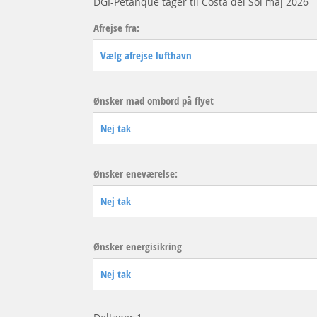
DGI-Petanque tager til Costa del Sol maj 2026
Afrejse fra:
Ønsker mad ombord på flyet
Ønsker eneværelse:
Ønsker energisikring