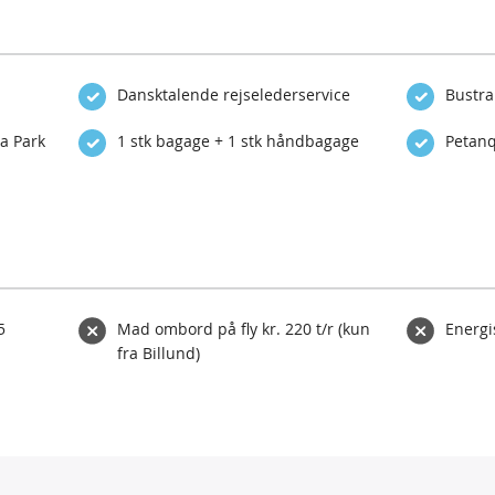
Dansktalende rejselederservice
Bustran
a Park
1 stk bagage + 1 stk håndbagage
Petanq
5
Mad ombord på fly kr. 220 t/r (kun
Energi
fra Billund)