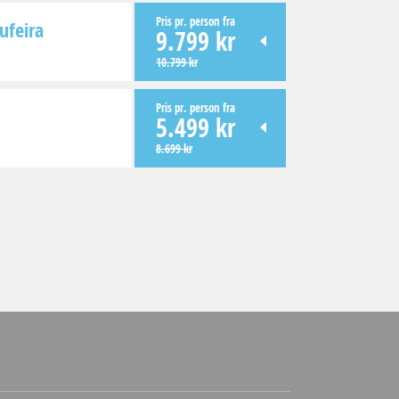
Pris pr. person fra
ufeira
9.799 kr
10.799 kr
Pris pr. person fra
5.499 kr
8.699 kr