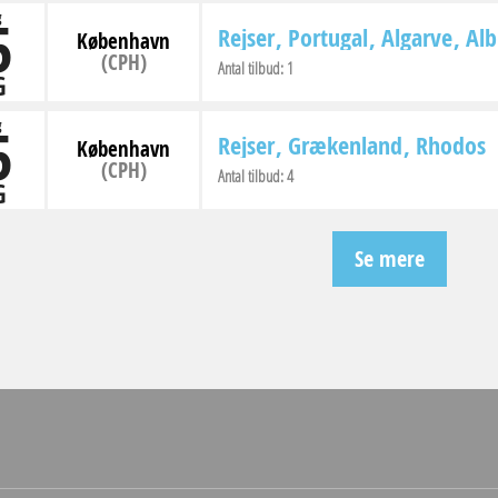
5
g
Rejser
Portugal
Algarve
Alb
København
(CPH)
Antal tilbud:
1
G
5
g
Rejser
Grækenland
Rhodos
København
(CPH)
Antal tilbud:
4
G
Se mere