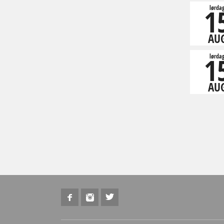
1
lørda
AU
1
lørda
AU