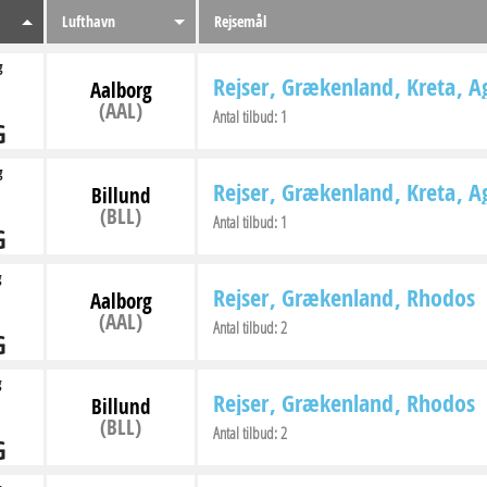
Lufthavn
Rejsemål
g
Rejser
Grækenland
Kreta
Ag
Aalborg
(AAL)
Antal tilbud:
1
G
g
Rejser
Grækenland
Kreta
Ag
Billund
(BLL)
Antal tilbud:
1
G
g
Rejser
Grækenland
Rhodos
Aalborg
(AAL)
Antal tilbud:
2
G
g
Rejser
Grækenland
Rhodos
Billund
(BLL)
Antal tilbud:
2
G