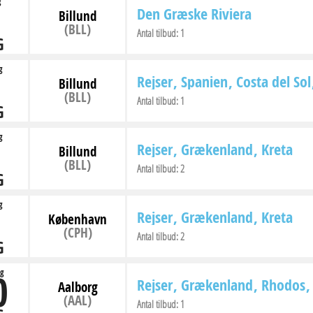
g
Den Græske Riviera
Billund
(BLL)
Antal tilbud:
1
G
g
Rejser
Spanien
Costa del Sol
Billund
(BLL)
Antal tilbud:
1
G
g
Rejser
Grækenland
Kreta
Billund
(BLL)
Antal tilbud:
2
G
g
Rejser
Grækenland
Kreta
København
(CPH)
Antal tilbud:
2
G
0
g
Rejser
Grækenland
Rhodos
Aalborg
(AAL)
Antal tilbud:
1