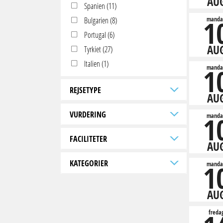
AU
Spanien (11)
1
Bulgarien (8)
manda
Portugal (6)
AU
Tyrkiet (27)
Italien (1)
1
manda
REJSETYPE
AU
VURDERING
1
manda
FACILITETER
AU
KATEGORIER
1
manda
AU
freda