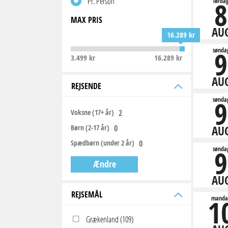
Pr. Person
8
lørda
MAX PRIS
AU
16.289 kr
9
sønda
3.499 kr
16.289 kr
AU
REJSENDE
9
sønda
Voksne (17+ år)
Børn (2-17 år)
AU
Spædbørn (under 2 år)
9
sønda
Ændre
AU
REJSEMÅL
1
manda
Grækenland (109)