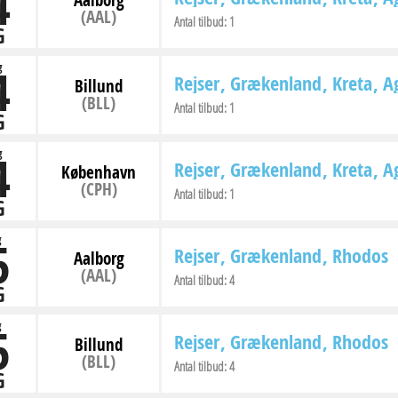
4
Aalborg
(AAL)
Antal tilbud:
1
G
4
g
Rejser
Grækenland
Kreta
Ag
Billund
(BLL)
Antal tilbud:
1
G
4
g
Rejser
Grækenland
Kreta
Ag
København
(CPH)
Antal tilbud:
1
G
5
g
Rejser
Grækenland
Rhodos
Aalborg
(AAL)
Antal tilbud:
4
G
5
g
Rejser
Grækenland
Rhodos
Billund
(BLL)
Antal tilbud:
4
G