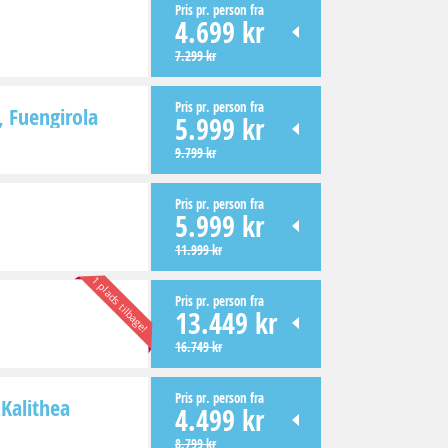
Pris pr. person fra
4.699 kr
7.299 kr
Pris pr. person fra
Fuengirola
5.999 kr
9.799 kr
Pris pr. person fra
5.999 kr
11.999 kr
1 plads tilbage!
Pris pr. person fra
13.449 kr
16.749 kr
Pris pr. person fra
Kalithea
4.499 kr
8.799 kr