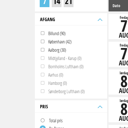
7
14
21
Dato
7
freda
AFGANG
Billund (90)
AU
København (42)
7
freda
Aalborg (30)
Midtjylland - Karup (0)
AU
Bornholms Lufthavn (0)
8
lørda
Aarhus (0)
Hamborg (0)
AU
Sønderborg Lufthavn (0)
8
lørda
PRIS
AU
Total pris