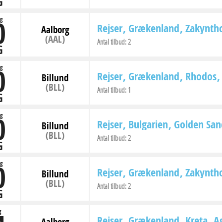
G
0
g
Rejser
Grækenland
Zakynth
Aalborg
(AAL)
Antal tilbud:
2
G
0
g
Rejser
Grækenland
Rhodos
Billund
(BLL)
Antal tilbud:
1
G
0
g
Rejser
Bulgarien
Golden San
Billund
(BLL)
Antal tilbud:
2
G
0
g
Rejser
Grækenland
Zakynth
Billund
(BLL)
Antal tilbud:
2
G
g
Rejser
Grækenland
Kreta
Ag