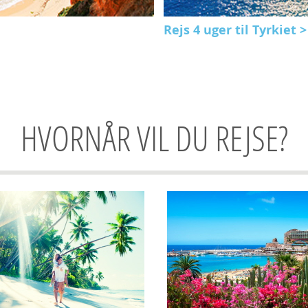
Rejs 4 uger til Tyrkiet >
HVORNÅR VIL DU REJSE?