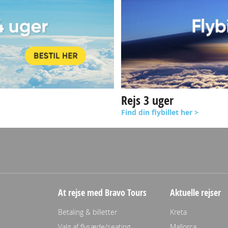
Rejs 3 uger
Find din flybillet her >
At rejse med Bravo Tours
Aktuelle rejser
Betaling & billetter
Kreta
Valg af flysæde/seating
Mallorca