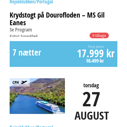
Rejseklubben
Portugal
Krydstogt på Dourofloden – MS Gil
Eanes
Se Program
Kahyt hoveddæk
9 tilbage
Pris pr. person
17.999 kr
7 nætter
18.499 kr
CPH
torsdag
27
AUGUST