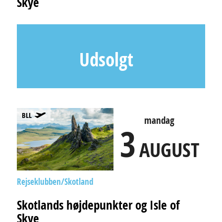
Skye
Udsolgt
BLL
mandag
3
AUGUST
Rejseklubben
Skotland
Skotlands højdepunkter og Isle of
Skye