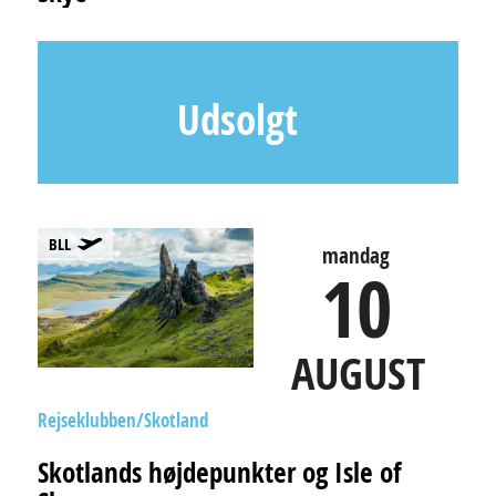
Udsolgt
BLL
mandag
10
AUGUST
Rejseklubben
Skotland
Skotlands højdepunkter og Isle of