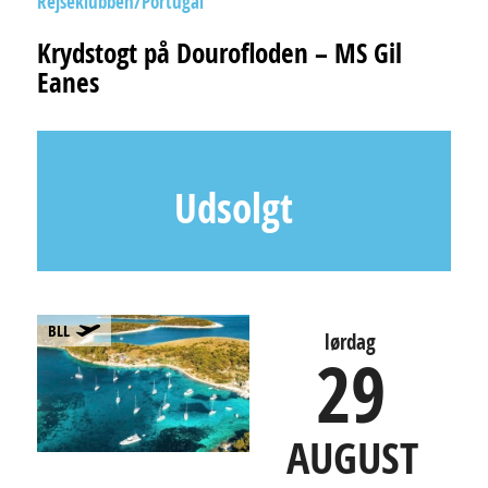
Rejseklubben
Portugal
Krydstogt på Dourofloden – MS Gil
Eanes
Udsolgt
BLL
lørdag
29
AUGUST