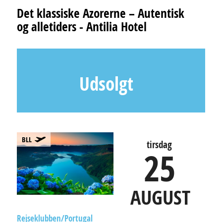
Det klassiske Azorerne – Autentisk
og alletiders - Antilia Hotel
Udsolgt
BLL
tirsdag
25
AUGUST
Rejseklubben
Portugal