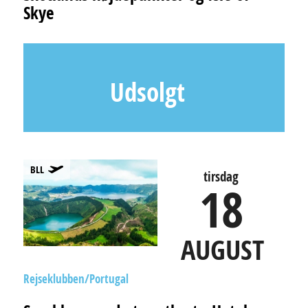
Skye
Udsolgt
BLL
tirsdag
18
AUGUST
Rejseklubben
Portugal