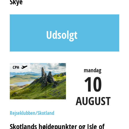
Skye
Udsolgt
CPH
mandag
10
AUGUST
Rejseklubben
Skotland
Skotlands højdepunkter og Isle of