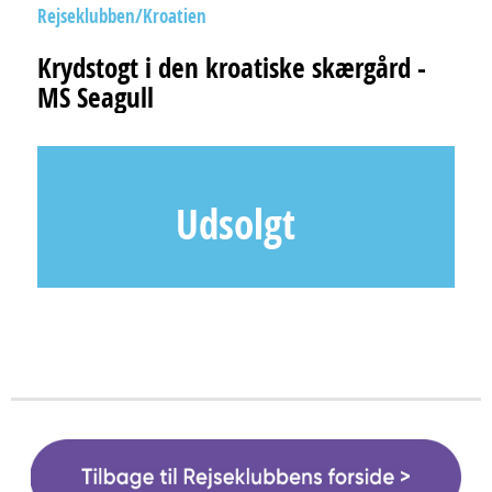
Rejseklubben
Kroatien
Krydstogt i den kroatiske skærgård -
MS Seagull
Udsolgt