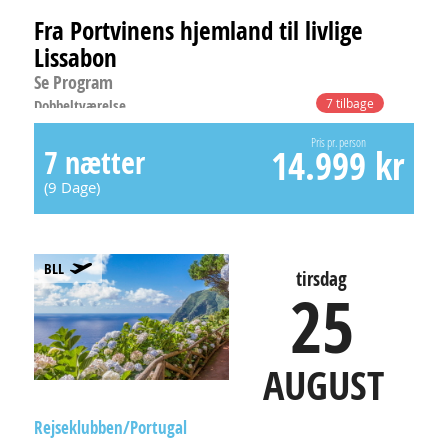
Fra Portvinens hjemland til livlige
Lissabon
Se Program
Dobbeltværelse
7 tilbage
Pris pr. person
14.999 kr
7 nætter
(9 Dage)
BLL
tirsdag
25
AUGUST
Rejseklubben
Portugal