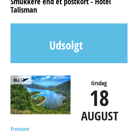
Smukkere end et postkort - Hotel
Talisman
Udsolgt
BLL
tirsdag
18
AUGUST
Premium