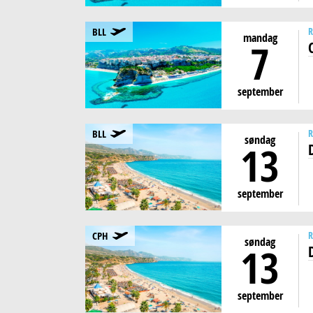
BLL
R
mandag
7
september
BLL
R
søndag
13
september
CPH
R
søndag
13
september