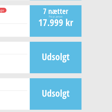
7 nætter
age
Pris pr. person
17.999 kr
Udsolgt
Udsolgt