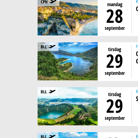
CPH
R
mandag
28
september
BLL
tirsdag
29
september
BLL
R
tirsdag
29
september
BLL
R