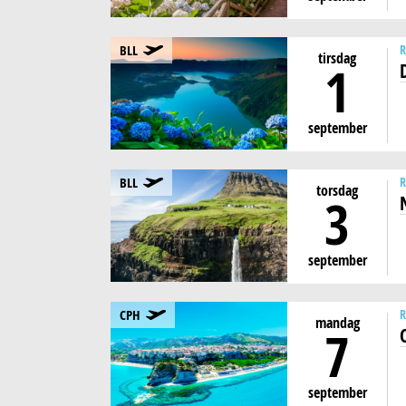
BLL
R
tirsdag
1
september
BLL
R
torsdag
3
september
CPH
R
mandag
7
september