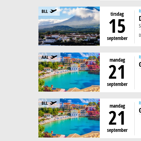
BLL
R
tirsdag
15
S
D
september
AAL
R
mandag
21
september
BLL
R
mandag
21
september