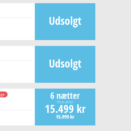
Udsolgt
Udsolgt
6 nætter
age
Pris pr. person
15.499 kr
15.999 kr