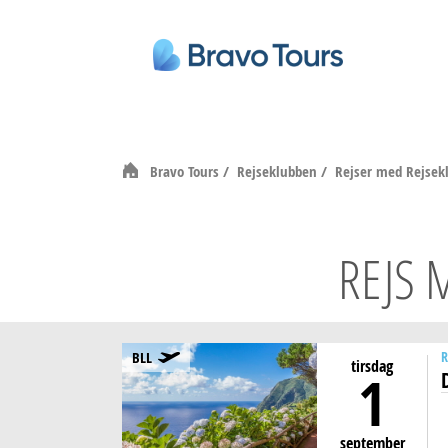
Bravo Tours
/
Rejseklubben
/
Rejser med Rejse
REJS 
BLL
R
tirsdag
1
september