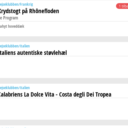
ejseklubben
Frankrig
1 tilb
Krydstogt på Rhônefloden
e Program
ahyt hoveddæk
ejseklubben
Italien
Italiens autentiske støvlehæl
ejseklubben
Italien
Calabriens La Dolce Vita - Costa degli Dei Tropea