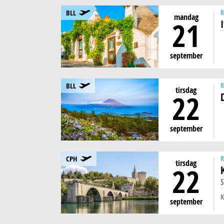
BLL
R
mandag
21
september
BLL
R
tirsdag
22
september
CPH
R
tirsdag
22
S
K
september