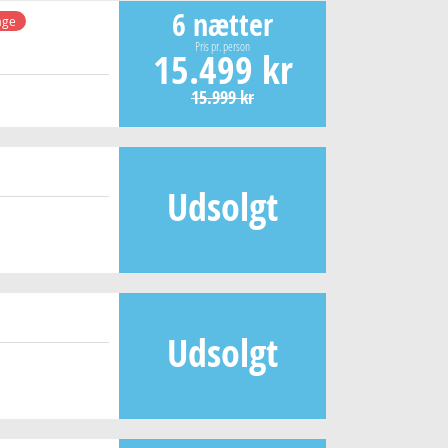
6 nætter
age
Pris pr. person
15.499 kr
15.999 kr
Udsolgt
Udsolgt