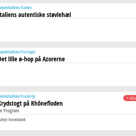
ejseklubben
Italien
Italiens autentiske støvlehæl
ejseklubben
Portugal
Det lille ø-hop på Azorerne
ejseklubben
Frankrig
1 tilb
Krydstogt på Rhônefloden
e Program
ahyt hoveddæk