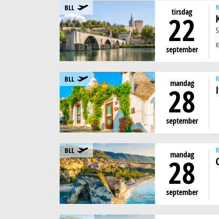
BLL
R
tirsdag
22
S
K
september
BLL
R
mandag
28
september
BLL
R
mandag
28
september