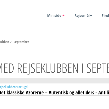
Min side
Rejsemål
Find
klubben
/
September
MED REJSEKLUBBEN I SEP
ejseklubben
Portugal
Det klassiske Azorerne – Autentisk og alletiders - Antil