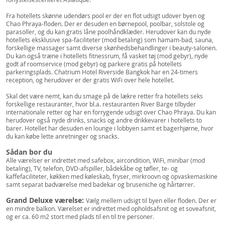
Fra hotellets skønne udendørs pool er der en flot udsigt udover byen og
Chao Phraya-floden. Der er desuden en børnepool, poolbar, solstole og
parasoller, og du kan gratis låne poolhåndklæder. Herudover kan du nyde
hotellets eksklusive spa-faciliteter (mod betaling) som hamam-bad, sauna,
forskellige massager samt diverse skønhedsbehandlinger i beauty-salonen.
Du kan også træne i hotellets fitnessrum, få vasket tøj (mod gebyr), nyde
godt af roomservice (mod gebyr) og parkere gratis på hotellets
parkeringsplads. Chatrium Hotel Riverside Bangkok har en 24-timers
reception, og herudover er der gratis WiFi over hele hotellet.
Skal det være nemt, kan du smage på de lækre retter fra hotellets seks
forskellige restauranter, hvor bl.a. restauranten River Barge tilbyder
internationale retter og har en forrygende udsigt over Chao Phraya. Du kan
herudover også nyde drinks, snacks og andre drikkevarer i hotellets to
barer. Hotellet har desuden en lounge i lobbyen samt et bagerhjørne, hvor
du kan købe lette anretninger og snacks.
Sådan bor du
Alle værelser er indrettet med safebox, aircondition, WiFi, minibar (mod
betaling), TV, telefon, DVD-afspiller, bådekåbe og tøfler, te- og
kaffefaciliteter, køkken med køleskab, fryser, mirkroovn og opvaskemaskine
samt separat badværelse med badekar og bruseniche og hårtørrer.
Grand Deluxe værelse:
Vælg mellem udsigt til byen eller floden. Der er
en mindre balkon. Værelset er indrettet med opholdsafsnit og et soveafsnit,
og er ca. 60 m2 stort med plads til en til tre personer.