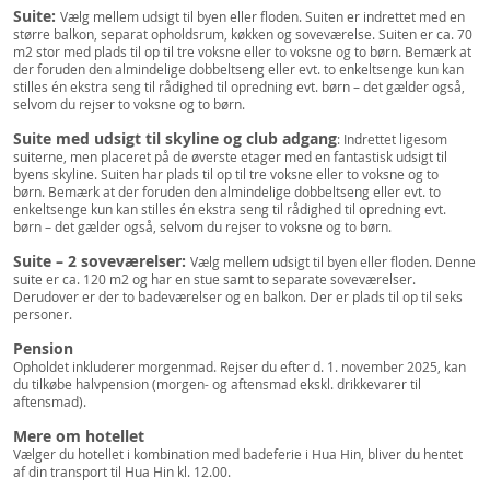
Suite:
Vælg mellem udsigt til byen eller floden. Suiten er indrettet med en
større balkon, separat opholdsrum, køkken og soveværelse. Suiten er ca. 70
m2 stor med plads til op til tre voksne eller to voksne og to børn. Bemærk at
der foruden den almindelige dobbeltseng eller evt. to enkeltsenge kun kan
stilles én ekstra seng til rådighed til opredning evt. børn – det gælder også,
selvom du rejser to voksne og to børn.
Suite med udsigt til skyline og club adgang
: Indrettet ligesom
suiterne, men placeret på de øverste etager med en fantastisk udsigt til
byens skyline. Suiten har plads til op til tre voksne eller to voksne og to
børn. Bemærk at der foruden den almindelige dobbeltseng eller evt. to
enkeltsenge kun kan stilles én ekstra seng til rådighed til opredning evt.
børn – det gælder også, selvom du rejser to voksne og to børn.
Suite – 2 soveværelser:
Vælg mellem udsigt til byen eller floden. Denne
suite er ca. 120 m2 og har en stue samt to separate soveværelser.
Derudover er der to badeværelser og en balkon. Der er plads til op til seks
personer.
Pension
Opholdet inkluderer morgenmad. Rejser du efter d. 1. november 2025, kan
du tilkøbe halvpension (morgen- og aftensmad ekskl. drikkevarer til
aftensmad).
Mere om hotellet
Vælger du hotellet i kombination med badeferie i Hua Hin, bliver du hentet
af din transport til Hua Hin kl. 12.00.