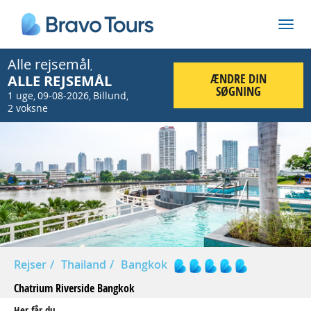
Alle rejsemål
,
ÆNDRE DIN
ALLE REJSEMÅL
SØGNING
1 uge
09-08-2026
Billund
,
,
,
2 voksne
Prev
Nex
Rejser
Thailand
Bangkok
Chatrium Riverside Bangkok
Her får du