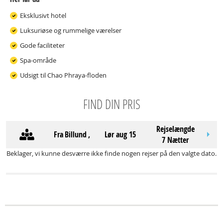
Eksklusivt hotel
Luksuriøse og rummelige værelser
Gode faciliteter
Spa-område
Udsigt til Chao Phraya-floden
FIND DIN PRIS
Rejselængde
Fra
Billund
,
lør aug 15
7 Nætter
Beklager, vi kunne desværre ikke finde nogen rejser på den valgte dato.