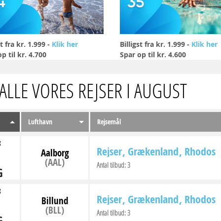
st fra kr. 1.999 -
Klik her
Billigst fra kr. 1.999 -
Klik her
p til kr. 4.700
Spar op til kr. 4.600
 ALLE VORES REJSER I AUGUST
Lufthavn
Rejsemål
g
Rejser
Grækenland
Rhodos
Aalborg
(AAL)
Antal tilbud:
3
G
g
Rejser
Grækenland
Rhodos
Billund
(BLL)
Antal tilbud:
3
G