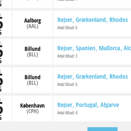
G
5
g
Rejser
Grækenland
Rhodos
Aalborg
(AAL)
Antal tilbud:
6
G
5
g
Rejser
Spanien
Mallorca
Al
Billund
(BLL)
Antal tilbud:
3
G
5
g
Rejser
Grækenland
Rhodos
Billund
(BLL)
Antal tilbud:
6
G
5
g
Rejser
Portugal
Algarve
København
(CPH)
Antal tilbud:
4
G