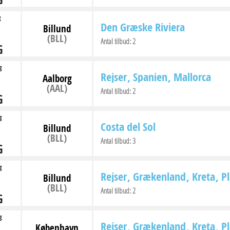
g
Den Græske Riviera
Billund
(BLL)
Antal tilbud:
2
G
g
Rejser
Spanien
Mallorca
Aalborg
(AAL)
Antal tilbud:
2
G
g
Costa del Sol
Billund
(BLL)
Antal tilbud:
3
G
g
Rejser
Grækenland
Kreta
P
Billund
(BLL)
Antal tilbud:
2
G
g
Rejser
Grækenland
Kreta
P
København