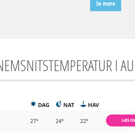
Se mere
EMSNITSTEMPERATUR I A
DAG
NAT
HAV
27°
24°
22°