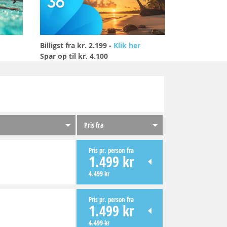
Billigst fra kr. 2.199 -
Klik her
Spar op til kr. 4.100
Pris fra
Pris pr. person fra
1.499 kr
4.499 kr
Pris pr. person fra
1.499 kr
4.499 kr