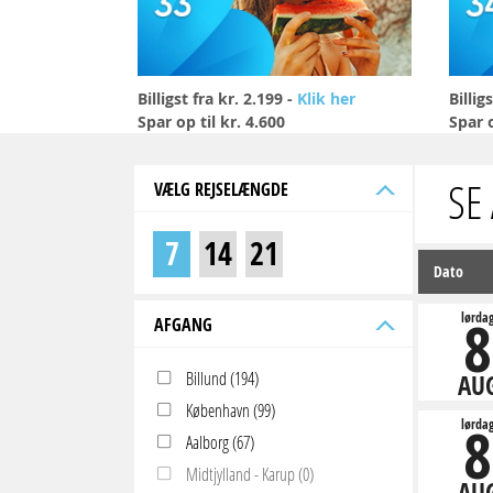
Billigst fra kr. 2.199 -
Klik her
Billig
Spar op til kr. 4.600
Spar o
SE
VÆLG REJSELÆNGDE
7
14
21
Dato
8
lørda
AFGANG
Billund (194)
AU
København (99)
8
lørda
Aalborg (67)
Midtjylland - Karup (0)
AU