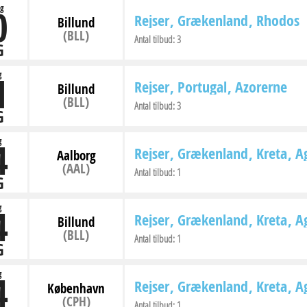
0
g
Rejser
Grækenland
Rhodos
Billund
(BLL)
Antal tilbud:
3
G
1
g
Rejser
Portugal
Azorerne
Billund
(BLL)
Antal tilbud:
3
G
4
g
Rejser
Grækenland
Kreta
Ag
Aalborg
(AAL)
Antal tilbud:
1
G
4
g
Rejser
Grækenland
Kreta
Ag
Billund
(BLL)
Antal tilbud:
1
G
4
g
Rejser
Grækenland
Kreta
Ag
København
(CPH)
Antal tilbud:
1