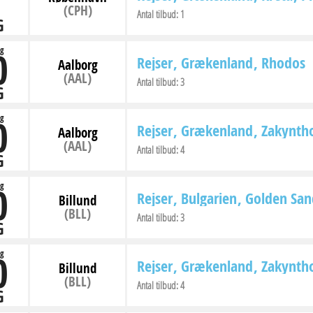
(CPH)
Antal tilbud:
1
G
0
g
Rejser
Grækenland
Rhodos
Aalborg
(AAL)
Antal tilbud:
3
G
0
g
Rejser
Grækenland
Zakynth
Aalborg
(AAL)
Antal tilbud:
4
G
0
g
Rejser
Bulgarien
Golden San
Billund
(BLL)
Antal tilbud:
3
G
0
g
Rejser
Grækenland
Zakynth
Billund
(BLL)
Antal tilbud:
4
G