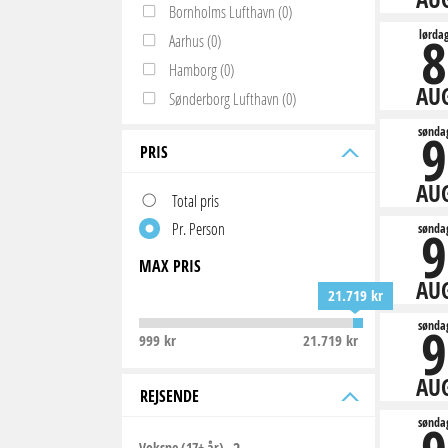
Bornholms Lufthavn (0)
8
lørda
Aarhus (0)
Hamborg (0)
AU
Sønderborg Lufthavn (0)
9
sønda
PRIS
AU
Total pris
Pr. Person
9
sønda
MAX PRIS
AU
21.719 kr
9
sønda
999 kr
21.719 kr
AU
REJSENDE
sønda
Voksne (17+ år)