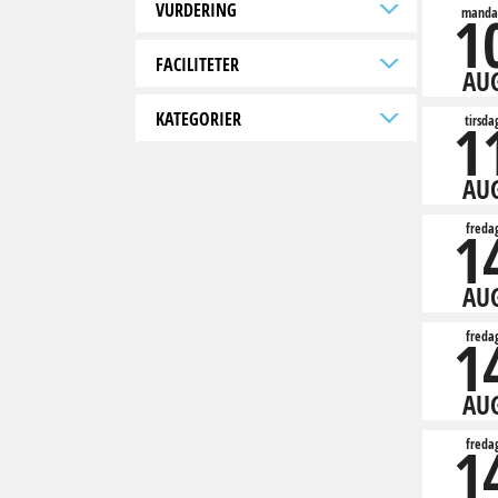
VURDERING
1
manda
FACILITETER
AU
KATEGORIER
1
tirsda
AU
1
freda
AU
1
freda
AU
1
freda