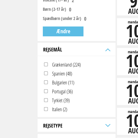
9
Børn (2-17 år)
AU
Spædbørn (under 2 år)
1
manda
Ændre
AU
REJSEMÅL
1
manda
Grækenland (224)
AU
Spanien (48)
1
Bulgarien (11)
manda
Portugal (36)
AU
Tyrkiet (39)
Italien (2)
1
manda
REJSETYPE
AU