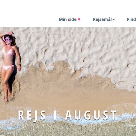
Min side
Rejsemål
Find
REJS I AUGUST