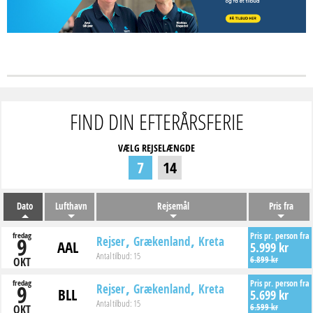
FIND DIN EFTERÅRSFERIE
VÆLG REJSELÆNGDE
7
14
Dato
Lufthavn
Rejsemål
Pris fra
fredag
Pris pr. person fra
9
Rejser
Grækenland
Kreta
AAL
5.999 kr
Antal tilbud:
15
6.899 kr
OKT
fredag
Pris pr. person fra
9
Rejser
Grækenland
Kreta
BLL
5.699 kr
Antal tilbud:
15
6.599 kr
OKT