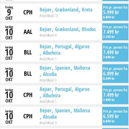
fredag
Pris pr. person fra
9
Rejser
Grækenland
Kreta
CPH
5.999 kr
Antal tilbud:
15
6.899 kr
OKT
lørdag
Pris pr. person fra
10
Rejser
Grækenland
Rhodos
AAL
7.499 kr
Antal tilbud:
4
7.799 kr
OKT
Rejser
Portugal
Algarve
lørdag
Pris pr. person fra
10
BLL
7.499 kr
Albufeira
7.999 kr
OKT
Antal tilbud:
1
Rejser
Spanien
Mallorca
lørdag
Pris pr. person fra
10
BLL
6.099 kr
Alcudia
6.399 kr
OKT
Antal tilbud:
3
Rejser
Portugal
Algarve
lørdag
Pris pr. person fra
10
CPH
7.499 kr
Albufeira
7.999 kr
OKT
Antal tilbud:
1
Rejser
Spanien
Mallorca
lørdag
Pris pr. person fra
10
CPH
6.599 kr
Alcudia
6.899 kr
OKT
Antal tilbud:
3