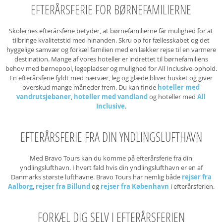
EFTERÅRSFERIE FOR BØRNEFAMILIERNE
Skolernes efterårsferie betyder, at børnefamilierne får mulighed for at
tilbringe kvalitetstid med hinanden. Skru op for fællesskabet og det
hyggelige samvær og forkæl familien med en lækker rejse til en varmere
destination. Mange af vores hoteller er indrettet til børnefamiliens
behov med børnepool, legepladser og mulighed for All Inclusive-ophold.
En efterårsferie fyldt med nærvær, leg og glæde bliver husket og giver
overskud mange måneder frem. Du kan finde
hoteller med
vandrutsjebaner
,
hoteller med vandland
og hoteller med
All
Inclusive
.
EFTERÅRSFERIE FRA DIN YNDLINGSLUFTHAVN
Med Bravo Tours kan du komme på efterårsferie fra din
yndlingslufthavn. I hvert fald hvis din yndlingslufthavn er en af
Danmarks største lufthavne. Bravo Tours har nemlig både
rejser fra
Aalborg
,
rejser fra Billund
og
rejser fra København
i efterårsferien.
FORKÆL DIG SELV I EFTERÅRSFERIEN