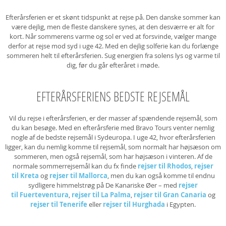
Efterårsferien er et skønt tidspunkt at rejse på. Den danske sommer kan
være dejlig, men de fleste danskere synes, at den desværre er alt for
kort. Når sommerens varme og sol er ved at forsvinde, vælger mange
derfor at rejse mod syd i uge 42. Med en dejlig solferie kan du forlænge
sommeren helt til efterårsferien. Sug energien fra solens lys og varme til
dig, før du går efteråret i møde.
EFTERÅRSFERIENS BEDSTE REJSEMÅL
Vil du rejse i efterårsferien, er der masser af spændende rejsemål, som
du kan besøge. Med en efterårsferie med Bravo Tours venter nemlig
nogle af de bedste rejsemål i Sydeuropa. I uge 42, hvor efterårsferien
ligger, kan du nemlig komme til rejsemål, som normalt har højsæson om
sommeren, men også rejsemål, som har højsæson i vinteren. Af de
normale sommerrejsemål kan du fx finde
rejser til Rhodos
,
rejser
til Kreta
og
rejser til Mallorca
, men du kan også komme til endnu
sydligere himmelstrøg på De Kanariske Øer – med
rejser
til Fuerteventura
,
rejser til La Palma
,
rejser til Gran Canaria
og
rejser til Tenerife
eller
rejser til Hurghada
i Egypten.