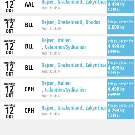
12
Rejser
Grækenland
Zakynthos
AAL
4.499 kr
Antal tilbud:
14
5.099 kr
OKT
mandag
12
Rejser
Grækenland
Rhodos
Pris pr. person fra
BLL
5.699 kr
Antal tilbud:
30
OKT
Rejser
Italien
mandag
Pris pr. person fra
12
BLL
4.499 kr
Calabrien/Syditalien
5.099 kr
OKT
Antal tilbud:
12
mandag
Pris pr. person fra
12
Rejser
Grækenland
Zakynthos
BLL
4.499 kr
Antal tilbud:
14
5.099 kr
OKT
Rejser
Italien
mandag
Pris pr. person fra
12
CPH
4.499 kr
Calabrien/Syditalien
5.099 kr
OKT
Antal tilbud:
12
mandag
Pris pr. person fra
12
Rejser
Grækenland
Zakynthos
CPH
4.299 kr
Antal tilbud:
14
5.099 kr
OKT