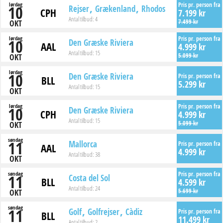
lørdag
Pris pr. person fra
10
Rejser
Grækenland
Rhodos
CPH
7.199 kr
Antal tilbud:
4
7.499 kr
OKT
lørdag
Pris pr. person fra
10
Den Græske Riviera
AAL
4.999 kr
Antal tilbud:
15
5.099 kr
OKT
lørdag
10
Den Græske Riviera
Pris pr. person fra
BLL
5.299 kr
Antal tilbud:
15
OKT
lørdag
Pris pr. person fra
10
Den Græske Riviera
CPH
4.999 kr
Antal tilbud:
15
5.099 kr
OKT
søndag
11
Mallorca
Pris pr. person fra
AAL
4.999 kr
Antal tilbud:
38
OKT
søndag
Pris pr. person fra
11
Costa del Sol
BLL
4.599 kr
Antal tilbud:
24
5.699 kr
OKT
søndag
11
Golf
Golfrejser
Càdiz
Pris pr. person fra
BLL
11.499 kr
Antal tilbud:
2