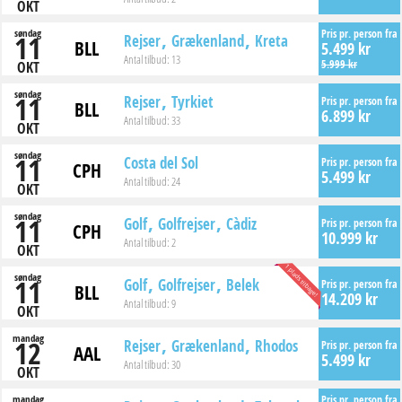
OKT
søndag
Pris pr. person fra
11
Rejser
Grækenland
Kreta
BLL
5.499 kr
Antal tilbud:
13
5.999 kr
OKT
søndag
11
Rejser
Tyrkiet
Pris pr. person fra
BLL
6.899 kr
Antal tilbud:
33
OKT
søndag
11
Costa del Sol
Pris pr. person fra
CPH
5.499 kr
Antal tilbud:
24
OKT
søndag
11
Golf
Golfrejser
Càdiz
Pris pr. person fra
CPH
10.999 kr
Antal tilbud:
2
OKT
1 plads tilbage!
søndag
11
Golf
Golfrejser
Belek
Pris pr. person fra
BLL
14.209 kr
Antal tilbud:
9
OKT
mandag
12
Rejser
Grækenland
Rhodos
Pris pr. person fra
AAL
5.499 kr
Antal tilbud:
30
OKT
mandag
Pris pr. person fra